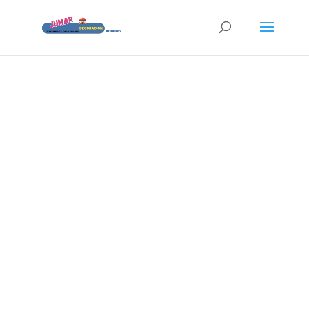
Fabricación de
persianas en
Albacete
Puntualidad, seriedad y decoración
desde 1983
Contacto